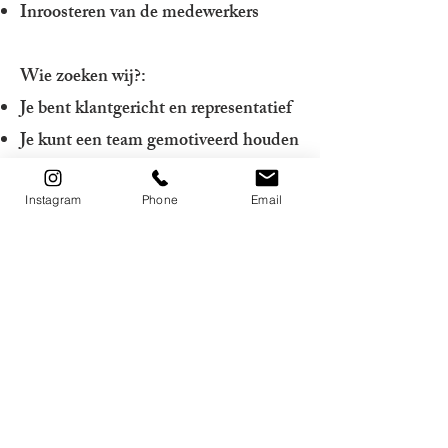
Inroosteren van de medewerkers
Wie zoeken wij?:
Je bent klantgericht en representatief
​Je kunt een team gemotiveerd houden
en goed overzicht houden tijdens
drukke momenten
Instagram
Phone
Email
Je bent bereid om te werken in
wisselende diensten, inclusief de
avonduren en het weekend
Spreekt deze functie je aan? Stuur dan
een mail met je sollicitatie en
eventuele cv naar