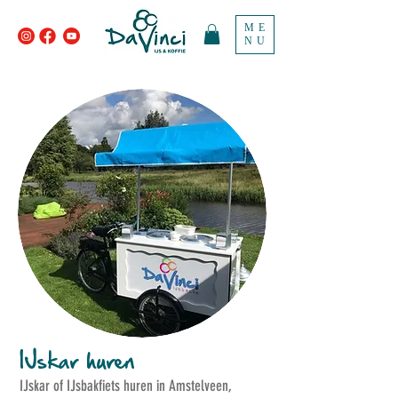
ME
NU
IJskar huren
IJskar of IJsbakfiets huren in Amstelveen,