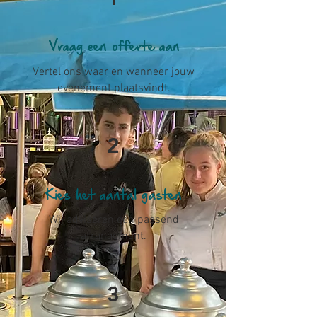
Vraag een offerte aan
Vertel ons waar en wanneer jouw
evenement plaatsvindt.
2
Kies het aantal gasten
Wij adviseren een passend
arrangement.
3