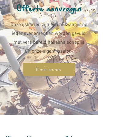
Offerte aanvragen
Onze ijskarren zijn een blikvanger op
ieder evenement en worden gevuld
met vers bereid Italiaans schepijs
uit onze eigen ijssalon.
E-mail sturen