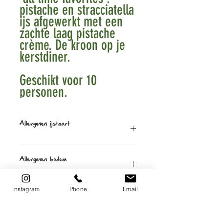
pistache en stracciatella
ijs afgewerkt met een
zachte laag pistache
crème. De kroon op je
kerstdiner.
Geschikt voor 10
personen.
Allergenen ijstaart
Melk, noten, ei, soja
Allergenen bodem
Gluten, melk, ei, soja
Instagram
Phone
Email